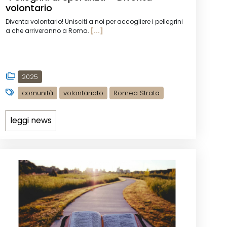
volontario
Diventa volontario! Unisciti a noi per accogliere i pellegrini
a che arriveranno a Roma.
[...]
2025
comunità
volontariato
Romea Strata
leggi news