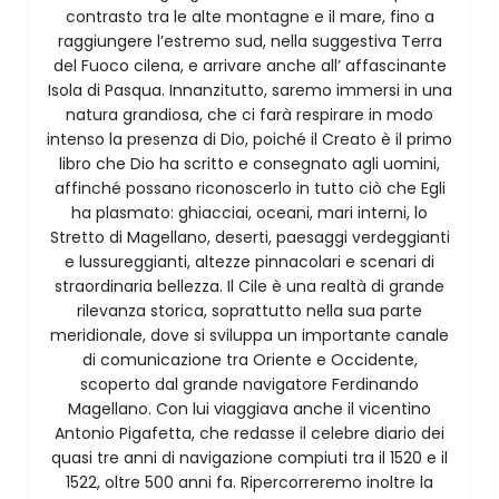
contrasto tra le alte montagne e il mare, fino a
raggiungere l’estremo sud, nella suggestiva Terra
del Fuoco cilena, e arrivare anche all’ affascinante
Isola di Pasqua. Innanzitutto, saremo immersi in una
natura grandiosa, che ci farà respirare in modo
intenso la presenza di Dio, poiché il Creato è il primo
libro che Dio ha scritto e consegnato agli uomini,
affinché possano riconoscerlo in tutto ciò che Egli
ha plasmato: ghiacciai, oceani, mari interni, lo
Stretto di Magellano, deserti, paesaggi verdeggianti
e lussureggianti, altezze pinnacolari e scenari di
straordinaria bellezza. Il Cile è una realtà di grande
rilevanza storica, soprattutto nella sua parte
meridionale, dove si sviluppa un importante canale
di comunicazione tra Oriente e Occidente,
scoperto dal grande navigatore Ferdinando
Magellano. Con lui viaggiava anche il vicentino
Antonio Pigafetta, che redasse il celebre diario dei
quasi tre anni di navigazione compiuti tra il 1520 e il
1522, oltre 500 anni fa. Ripercorreremo inoltre la