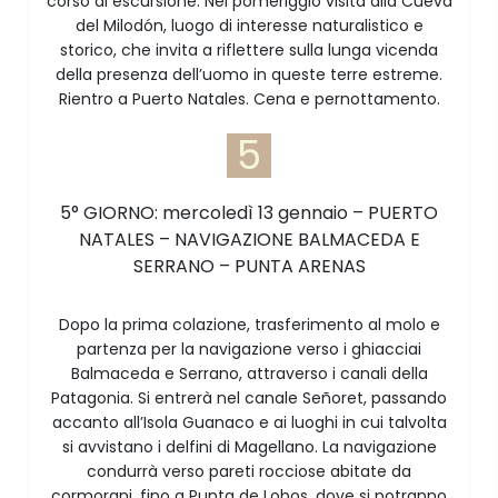
corso di escursione. Nel pomeriggio visita alla Cueva
del Milodón, luogo di interesse naturalistico e
storico, che invita a riflettere sulla lunga vicenda
della presenza dell’uomo in queste terre estreme.
Rientro a Puerto Natales. Cena e pernottamento.
5
5° GIORNO: mercoledì 13 gennaio – PUERTO
NATALES – NAVIGAZIONE BALMACEDA E
SERRANO – PUNTA ARENAS
Dopo la prima colazione, trasferimento al molo e
partenza per la navigazione verso i ghiacciai
Balmaceda e Serrano, attraverso i canali della
Patagonia. Si entrerà nel canale Señoret, passando
accanto all’Isola Guanaco e ai luoghi in cui talvolta
si avvistano i delfini di Magellano. La navigazione
condurrà verso pareti rocciose abitate da
cormorani, fino a Punta de Lobos, dove si potranno